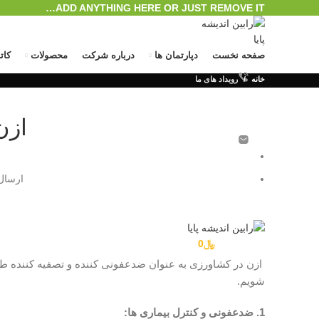
ADD ANYTHING HERE OR JUST REMOVE IT…
صفحه نخست
دپارتمان ها
درباره شرکت
محصولات
کات
خانه
رویداد های ما
ازن
ارسال
ورود / ثبت نام
منو
0
محصول
/
﷼
0
ازن در کشاورزی به عنوان ضدعفونی کننده و تصفیه کننده طبی
شویم.
1. ضدعفونی و کنترل بیماری ها: