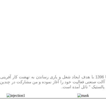
دپارتمان مکانیک شرکت رابین اندیشه پایا از سا 1396 با هدف ایجاد شغل و یاری رسان
الت صنعتی فعالیت خود را آغاز نموده و من مشارکت در چندین پر
 پالستیک ” نائل آمده است.