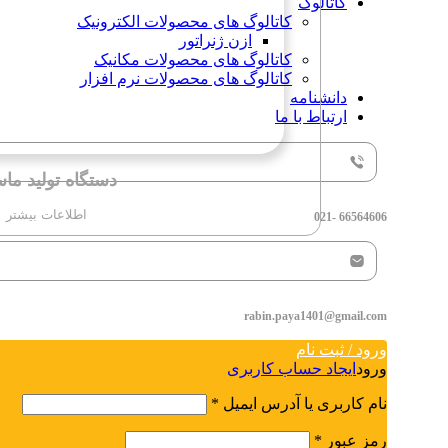
کاتالوگ
کاتالوگ های محصولات الکترونیک
ازن ژنراتور
کاتالوگ های محصولات مکانیک
کاتالوگ های محصولات نرم افزار
دانشنامه
ارتباط با ما
دستگاه تولید ما
اطلاعات بیشتر
66564606 -021
rabin.paya1401@gmail.com
ورود / ثبت نام
ورود
ایجاد حساب کاربری
نام کاربری یا آدرس ایمیل
*
رمز عبور
*