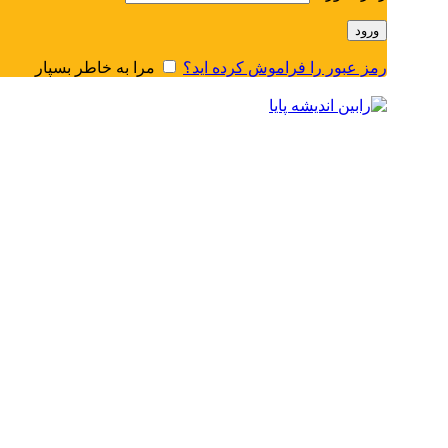
ورود
رمز عبور را فراموش کرده اید؟
مرا به خاطر بسپار
منو
0
محصول
/
﷼
0