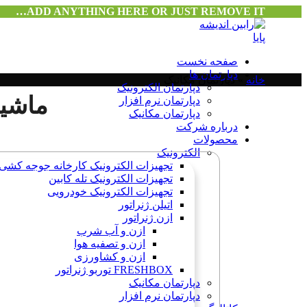
ADD ANYTHING HERE OR JUST REMOVE IT…
صفحه نخست
دپارتمان ها
خانه
»
دپارتمان مکانیک
دپارتمان الکترونیک
ماشین
دپارتمان نرم افزار
دپارتمان مکانیک
درباره شرکت
محصولات
الکترونیک
تجهیزات الکترونیک کارخانه جوجه کشی
تجهیزات الکترونیک تله کابین
تجهیزات الکترونیک خودرویی
اتیلن ژنراتور
ازن ژنراتور
ازن و آب شرب
ازن و تصفیه هوا
ازن و کشاورزی
FRESHBOX توربو ژنراتور
دپارتمان مکانیک
دپارتمان نرم افزار