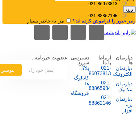
021-86073813
ورود
021-88862146
رمز عبور را فراموش کرده اید؟
مرا به خاطر بسپار
منو
0
محصول
/
﷼
0
دپارتمان
ارتباط
دسترسی
عضویت خبرنامه :
ها
با ما
سریع
021-
دپارتمان
بلاگ
پیوستن
86073813
الکترونیک
کاتالوگ
021-
دپارتمان
ها
88865934
مکانیک
فروشگاه
021-
دپارتمان
88862146
نرم
افزار