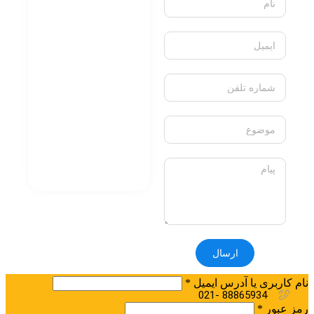
کاتالوگ
کاتالوگ های محصولات الکترونیک
ازن ژنراتور
کاتالوگ های محصولات مکانیک
کاتالوگ های محصولات نرم افزار
دانشنامه
ارتباط با ما
66564606 -021
rabin.paya1401@gmail.com
ورود / ثبت نام
ارسال
ورود
ایجاد حساب کاربری
نام کاربری یا آدرس ایمیل
*
88865934 -021
رمز عبور
*