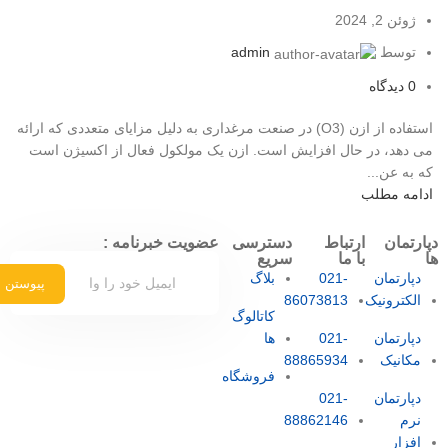
ژوئن 2, 2024
توسط
admin
0
دیدگاه
استفاده از ازن (O3) در صنعت مرغداری به دلیل مزایای متعددی که ارائه
می دهد، در حال افزایش است. ازن یک مولکول فعال از اکسیژن است
که به عن...
ادامه مطلب
دپارتمان
ارتباط
دسترسی
عضویت خبرنامه :
ها
با ما
سریع
دپارتمان
021-
بلاگ
پیوستن
الکترونیک
86073813
کاتالوگ
دپارتمان
021-
ها
مکانیک
88865934
فروشگاه
دپارتمان
021-
نرم
88862146
افزار