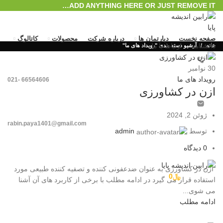
ADD ANYTHING HERE OR JUST REMOVE IT…
صفحه نخست
دپارتمان ها
درباره شرکت
محصولات
کاتالوگ
خانه
دانشنامه
ارتباط با ما
آرشیو دسته بندی "رویداد های ما"
30
نوامبر
رویداد های ما
66564606 -021
ازن در کشاورزی
ژوئن 2, 2024
rabin.paya1401@gmail.com
توسط
admin
ورود / ثبت نام
0
دیدگاه
منو
ازن در کشاورزی به عنوان ضدعفونی کننده و تصفیه کننده طبیعی مورد
0
محصول
/
﷼
0
استفاده قرار می گیرد در ادامه مطلب با برخی از کاربرد های آن آشنا
می شوی...
ادامه مطلب