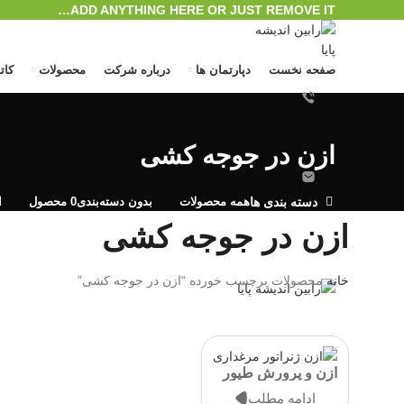
ADD ANYTHING HERE OR JUST REMOVE IT…
صفحه نخست
دپارتمان ها
درباره شرکت
محصولات
کات
ازن در جوجه کشی
همه
محصولات
بدون دسته‌بندی
0 محصول
ا
دسته بندی ها
ازن در جوجه کشی
ورود / ثبت نام
منو
خانه
محصولات برچسب خورده “ازن در جوجه کشی”
0
محصول
/
﷼
0
ازن و پرورش طیور
ادامه مطلب