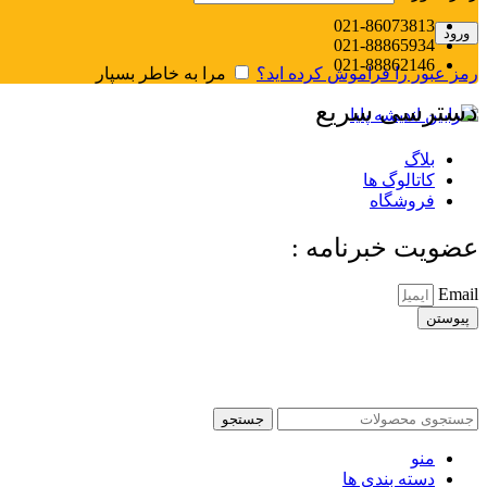
021-86073813
ورود
021-88865934
021-88862146
رمز عبور را فراموش کرده اید؟
مرا به خاطر بسپار
منو
دسترسی سریع
0
محصول
/
﷼
0
بلاگ
کاتالوگ ها
فروشگاه
عضویت خبرنامه :
Email
پیوستن
جستجو
منو
دسته بندی ها