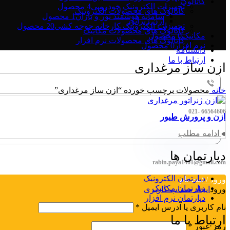
کاتالوگ
تجهیزات الکترونیک خودرویی
4 محصول
کاتالوگ های محصولات الکترونیک
سامانه هوشمند نور و باران
1 محصول
ازن ژنراتور
تجهیزات الکترونیک کارخانه جوجه کشی
20 محصول
کاتالوگ های محصولات مکانیک
مکانیک
0 محصول
کاتالوگ های محصولات نرم افزار
نرم افزار
0 محصول
دانشنامه
ارتباط با ما
ازن ساز مرغداری
خانه
محصولات برچسب خورده “ازن ساز مرغداری”
66564606 -021
ازن و پرورش طیور
ادامه مطلب
دپارتمان ها
rabin.paya1401@gmail.com
دپارتمان الکترونیک
ورود / ثبت نام
دپارتمان مکانیک
ورود
ایجاد حساب کاربری
دپارتمان نرم افزار
نام کاربری یا آدرس ایمیل
*
ارتباط با ما
رمز عبور
*