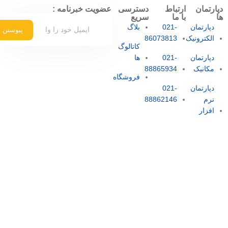
دپارتمان
ارتباط
دسترسی
عضویت خبرنامه :
ها
با ما
سریع
دپارتمان
021-
بلاگ
پیوستن
الکترونیک
86073813
کاتالوگ
دپارتمان
021-
ها
مکانیک
88865934
فروشگاه
دپارتمان
021-
نرم
88862146
افزار