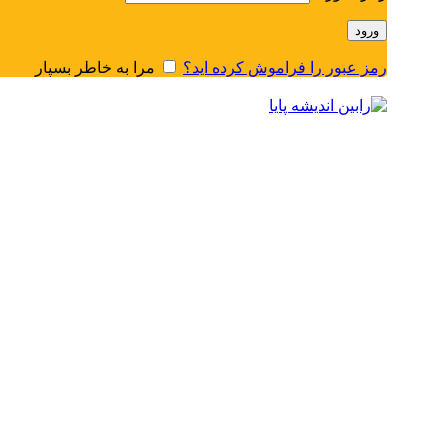
ورود
رمز عبور را فراموش کرده اید؟
مرا به خاطر بسپار
منو
0
محصول
/
﷼
0