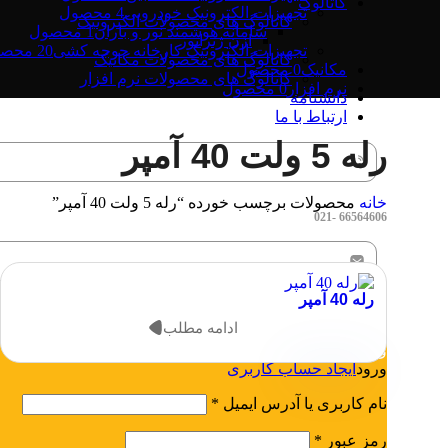
کاتالوگ
تجهیزات الکترونیک خودرویی
4 محصول
کاتالوگ های محصولات الکترونیک
سامانه هوشمند نور و باران
1 محصول
ازن ژنراتور
تجهیزات الکترونیک کارخانه جوجه کشی
20 محصول
کاتالوگ های محصولات مکانیک
مکانیک
0 محصول
کاتالوگ های محصولات نرم افزار
نرم افزار
0 محصول
دانشنامه
ارتباط با ما
رله 5 ولت 40 آمپر
خانه
محصولات برچسب خورده “رله 5 ولت 40 آمپر”
66564606 -021
رله 40 آمپر
rabin.paya1401@gmail.com
ادامه مطلب
ورود / ثبت نام
ورود
ایجاد حساب کاربری
نام کاربری یا آدرس ایمیل
*
رمز عبور
*