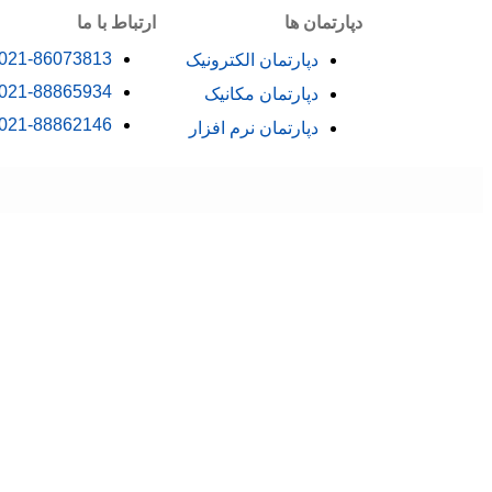
دپارتمان ها
ارتباط با ما
021-86073813
دپارتمان الکترونیک
021-88865934
دپارتمان مکانیک
021-88862146
دپارتمان نرم افزار
جستجو
منو
دسته بندی ها