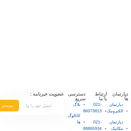
دپارتمان
ارتباط
دسترسی
عضویت خبرنامه :
ها
با ما
سریع
دپارتمان
021-
بلاگ
پیوستن
الکترونیک
86073813
کاتالوگ
دپارتمان
021-
ها
مکانیک
88865934