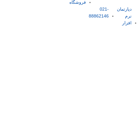
فروشگاه
دپارتمان
021-
نرم
88862146
افزار