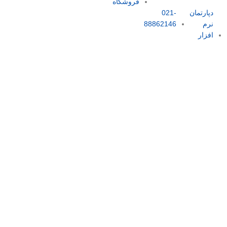
فروشگاه
دپارتمان
021-
نرم
88862146
افزار