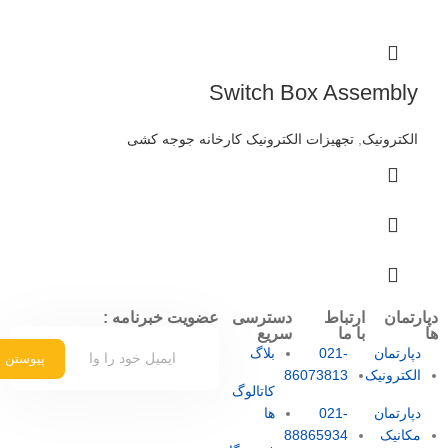
Switch Box Assembly
الکترونیک
,
تجهیزات الکترونیک کارخانه جوجه کشی
دپارتمان
ارتباط
دسترسی
عضویت خبرنامه :
ها
با ما
سریع
دپارتمان
021-
بلاگ
پیوستن
الکترونیک
86073813
کاتالوگ
دپارتمان
021-
ها
مکانیک
88865934