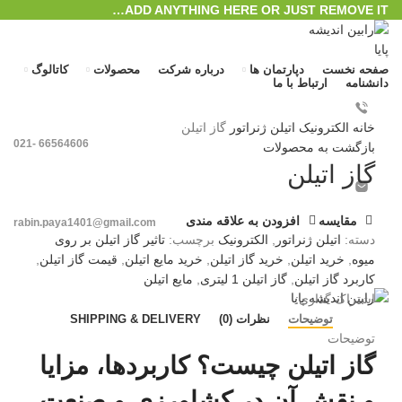
ADD ANYTHING HERE OR JUST REMOVE IT…
صفحه نخست
دپارتمان ها
درباره شرکت
محصولات
کاتالوگ
دانشنامه
ارتباط با ما
بزرگنمایی تصویر
خانه
الکترونیک
اتیلن ژنراتور
گاز اتیلن
66564606 -021
بازگشت به محصولات
گاز اتیلن
مقایسه
افزودن به علاقه مندی
rabin.paya1401@gmail.com
دسته:
اتیلن ژنراتور
,
الکترونیک
برچسب:
تاثیر گاز اتیلن بر روی
ورود / ثبت نام
میوه
,
خرید اتیلن
,
خرید گاز اتیلن
,
خرید مایع اتیلن
,
قیمت گاز اتیلن
,
منو
کاربرد گاز اتیلن
,
گاز اتیلن 1 لیتری
,
مایع اتیلن
اشتراک گذاری:
0
محصول
/
﷼
0
توضیحات
نظرات (0)
SHIPPING & DELIVERY
توضیحات
گاز اتیلن چیست؟ کاربردها، مزایا
و نقش آن در کشاورزی و صنعت