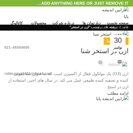
ADD ANYTHING HERE OR JUST REMOVE IT…
صفحه نخست
دپارتمان ها
درباره شرکت
محصولات
کاتالوگ
خانه
دانشنامه
ارتباط با ما
نوشته های برچسب "ازن در استخر"
30
رویداد های ما
نوامبر
66564606 -021
ازن در استخر شنا
0
Admin
ازن (O3) یک مولکول فعال از اکسیژن است که به عنوان ضدعفونی
rabin.paya1401@gmail.com
کننده و تصفیه کننده طبیعی عمل می کند. در سال های اخیر، استفاده از
ورود / ثبت نام
ازن در استخ...
منو
ادامه مطلب
0
محصول
/
﷼
0