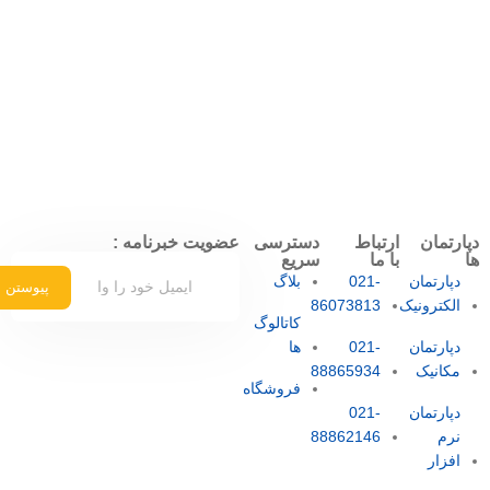
دپارتمان
ارتباط
دسترسی
عضویت خبرنامه :
ها
با ما
سریع
دپارتمان
021-
بلاگ
پیوستن
الکترونیک
86073813
کاتالوگ
دپارتمان
021-
ها
مکانیک
88865934
فروشگاه
دپارتمان
021-
نرم
88862146
افزار