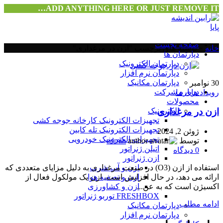
ADD ANYTHING HERE OR JUST REMOVE IT…
صفحه نخست
خانه
»
نوشته های برچسب "ازن در مرغداری"
دپارتمان ها
دپارتمان الکترونیک
دپارتمان نرم افزار
دپارتمان مکانیک
30
نوامبر
درباره شرکت
رویداد های ما
محصولات
ازن در مرغداری
الکترونیک
تجهیزات الکترونیک کارخانه جوجه کشی
تجهیزات الکترونیک تله کابین
ژوئن 2, 2024
تجهیزات الکترونیک خودرویی
توسط
admin
اتیلن ژنراتور
0
دیدگاه
ازن ژنراتور
ازن و آب شرب
استفاده از ازن (O3) در صنعت مرغداری به دلیل مزایای متعددی که
ازن و تصفیه هوا
ارائه می دهد، در حال افزایش است. ازن یک مولکول فعال از
ازن و کشاورزی
اکسیژن است که به عن...
FRESHBOX توربو ژنراتور
ادامه مطلب
دپارتمان مکانیک
دپارتمان نرم افزار