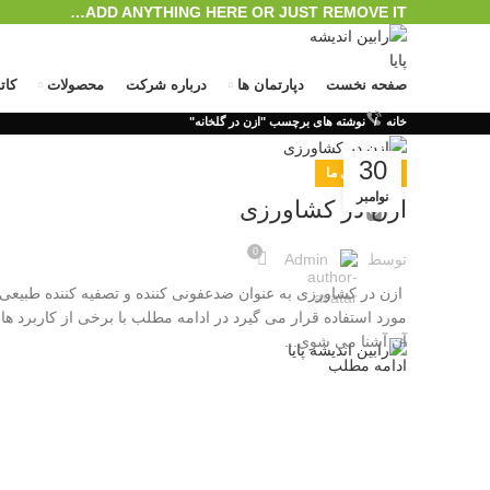
ADD ANYTHING HERE OR JUST REMOVE IT…
صفحه نخست
دپارتمان ها
درباره شرکت
محصولات
کات
خانه
نوشته های برچسب "ازن در گلخانه"
30
رویداد های ما
نوامبر
ازن در کشاورزی
0
توسط
Admin
ازن در کشاورزی به عنوان ضدعفونی کننده و تصفیه کننده طبیعی
ورود / ثبت نام
مورد استفاده قرار می گیرد در ادامه مطلب با برخی از کاربرد ها
منو
آن آشنا می شوی...
ادامه مطلب
0
محصول
/
﷼
0