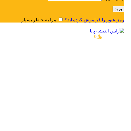
ورود
رمز عبور را فراموش کرده اید؟
مرا به خاطر بسپار
منو
0
محصول
/
﷼
0