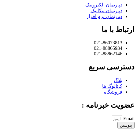
دپارتمان الکترونیک
دپارتمان مکانیک
دپارتمان نرم افزار
ارتباط با ما
021-86073813
021-88865934
021-88862146
دسترسی سریع
بلاگ
کاتالوگ ها
فروشگاه
عضویت خبرنامه :
Email
پیوستن