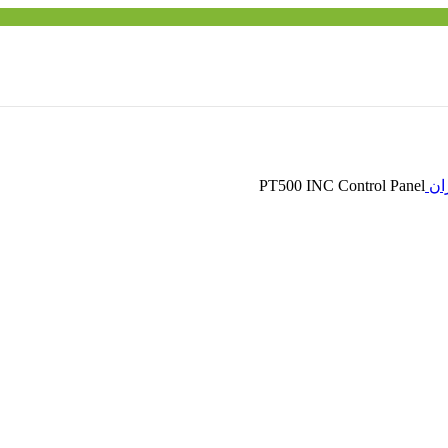
ران
PT500 INC Control Panel