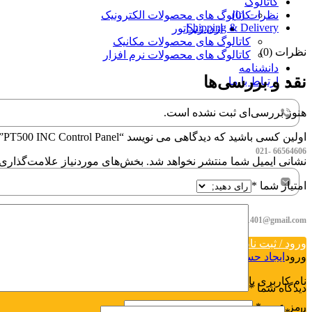
کاتالوگ
نظرات (0)
کاتالوگ های محصولات الکترونیک
Shipping & Delivery
ازن ژنراتور
کاتالوگ های محصولات مکانیک
نظرات (0)
کاتالوگ های محصولات نرم افزار
دانشنامه
نقد و بررسی‌ها
ارتباط با ما
هنوز بررسی‌ای ثبت نشده است.
اولین کسی باشید که دیدگاهی می نویسد “PT500 INC Control Panel”
66564606 -021
نشانی ایمیل شما منتشر نخواهد شد.
بخش‌های موردنیاز علامت‌گذاری 
امتیاز شما
*
rabin.paya1401@gmail.com
ورود / ثبت نام
ورود
ایجاد حساب کاربری
نام کاربری یا آدرس ایمیل
*
دیدگاه شما
*
رمز عبور
*