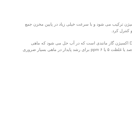
یق می شود، پمپاژ می شود. آب با اکسیژن ترکیب می شود و با سرعت خیلی زیاد در پایین مخزن جمع
با “بستن حلقه” با سیگنالی که از DO متر برگردانده می شود، سیستم اکسیژن در صورت احتیاج به صورت خودکار روشن و خاموش می شود. DO اکسیژن گاز مانندی است که در آب حل می شود که ماهی
مستقیماً از طریق آبشش و پوست خود برای تنفس جذب می کنند. غلظت DO با قسمت در میلیون (ppm) اندازه گیری می شود و با اشباع ۷۰ درصد یا غلظت ۵ یا ۶ ppm برای رشد پایدار در ماهی بسیار ضروری