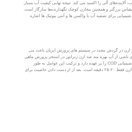
لاینده‌های آلی را اکسید می کند. نتیجه نهایی کیفیت آب بسیار
یاس بزرگتر و همچنین مخازن کوچک نگهدارنده‌ها سازگار است.
میایی برای تصفیه آب یا واکسن ها و آنتی بیوتیک ها اشاره
ستفاده می شود. استفاده از ازن در گردش مجدد در سیستم های پرورش ابزیان باعث می
 ناشی از آب بهره مند شد.ازن ژنراتور در استخر پرورش ماهی
وظیفه کاهش کل مواد جامد معلق (TSS) و کربن آلی محلول (COD) و همچنین کنترل سطح تقاضای بیوشیمیایی اکسیژن BOD تقاضای اکسیژن شیمیایی COD را بر عهده دارد و ترکیب این عوامل به طور
طبیعی منجر به کاهش در حجم پساب آب، استانداردهای بالاتر برای کنترل محیط زیست و بهره وری بیشتراستفاده میشود. مدت زمان استفاده از ازن فقط ۲۰-۲۵ دقیقه است. بعد از از دست دادن خاصیت برای