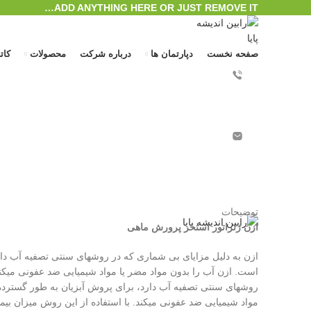
ADD ANYTHING HERE OR JUST REMOVE IT…
صفحه نخست
دپارتمان ها
درباره شرکت
محصولات
کات
بزرگنمایی تصویر
ورود / ثبت نام
منو
توضیحات
ازن ژنراتور استخر پرورش ماهی
0
محصول
/
﷼
0
ازن به دلیل مزایای بی شماری که در روشهای سنتی تصفیه آب دار
است. ازن آب را بدون مواد مضر یا مواد شیمیایی ضد عفونی میکند
روشهای سنتی تصفیه آب دارد، برای پروش آبزیان به طور گسترده
مواد شیمیایی ضد عفونی میکند. با استفاده از این روش میزان بی