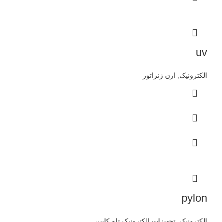
uv
الکترونیک
,
ازن ژنراتور
pylon
الکترونیک
,
تجهیزات الکترونیک تله کابین