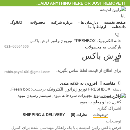
ADD ANYTHING HERE OR JUST REMOVE IT…
صفحه نخست
دپارتمان ها
درباره شرکت
محصولات
کاتالوگ
دانشنامه
ارتباط با ما
بزرگنمایی تصویر
خانه
الکترونیک
FRESHBOX توربو ژنراتور
فرش باکس
66564606 -021
بازگشت به محصولات
فرش باکس
برای اطلاع از قیمت لطفا تماس بگیرید.
rabin.paya1401@gmail.com
مقایسه
افزودن به علاقه مندی
ورود / ثبت نام
دسته:
FRESHBOX توربو ژنراتور
,
الکترونیک
برچسب:
Fresh box
,
منو
اتاق رسیدن موز
,
تجهیزات سردخانه میوه
,
سیستم رسیدن میوه
,
کنترل دما و رطوبت میوه
0
محصول
/
﷼
0
اشتراک گذاری:
توضیحات
نظرات (0)
SHIPPING & DELIVERY
توضیحات
فرش باکس رابین اندیشه پایا یک راهکار مهندسی شده برای کنترل