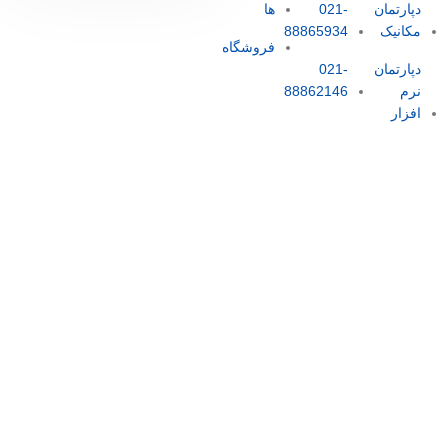
دپارتمان
021-
ها
مکانیک
88865934
فروشگاه
دپارتمان
021-
نرم
88862146
افزار