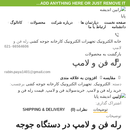
ADD ANYTHING HERE OR JUST REMOVE IT…
صفحه نخست
دپارتمان ها
درباره شرکت
محصولات
کاتالوگ
دانشنامه
ارتباط با ما
بزرگنمایی تصویر
خانه
الکترونیک
تجهیزات الکترونیک کارخانه جوجه کشی
رله فن و
66564606 -021
لامپ
بازگشت به محصولات
رله فن و لامپ
rabin.paya1401@gmail.com
مقایسه
افزودن به علاقه مندی
ورود / ثبت نام
دسته:
الکترونیک
,
تجهیزات الکترونیک کارخانه جوجه کشی
برچسب:
منو
خرید رله فن و لامپ
,
خریدسولاید فن و لامپ
,
قیمت رله فن و
لامپ
0
محصول
/
﷼
0
اشتراک گذاری:
توضیحات
نظرات (0)
SHIPPING & DELIVERY
توضیحات
رله فن و لامپ در دستگاه جوجه