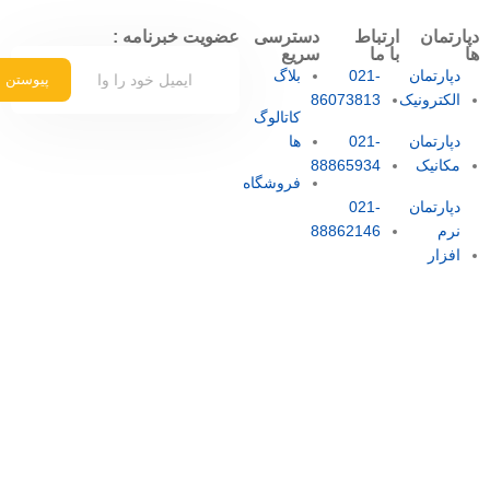
دپارتمان
ارتباط
دسترسی
عضویت خبرنامه :
ها
با ما
سریع
دپارتمان
021-
بلاگ
پیوستن
الکترونیک
86073813
کاتالوگ
دپارتمان
021-
ها
مکانیک
88865934
فروشگاه
دپارتمان
021-
نرم
88862146
افزار