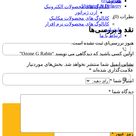
نظرات (0)
کاتالوگ
Shipping & Delivery
کاتالوگ های محصولات الکترونیک
ازن ژنراتور
نظرات (0)
کاتالوگ های محصولات مکانیک
کاتالوگ های محصولات نرم افزار
نقد و بررسی‌ها
دانشنامه
ارتباط با ما
هنوز بررسی‌ای ثبت نشده است.
اولین کسی باشید که دیدگاهی می نویسد “Ozone G Rabin”
نشانی ایمیل شما منتشر نخواهد شد.
بخش‌های موردنیاز
66564606 -021
علامت‌گذاری شده‌اند
*
امتیاز شما
*
دیدگاه شما
*
rabin.paya1401@gmail.com
ورود / ثبت نام
ورود
ایجاد حساب کاربری
نام کاربری یا آدرس ایمیل
*
رمز عبور
*