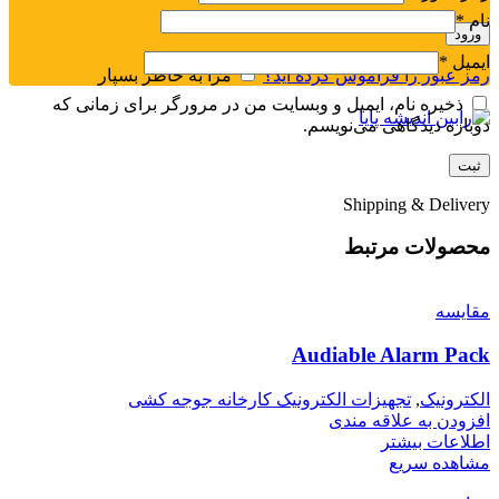
نام
*
ورود
ایمیل
*
رمز عبور را فراموش کرده اید؟
مرا به خاطر بسپار
منو
ذخیره نام، ایمیل و وبسایت من در مرورگر برای زمانی که
دوباره دیدگاهی می‌نویسم.
0
محصول
/
﷼
0
Shipping & Delivery
محصولات مرتبط
مقایسه
Audiable Alarm Pack
الکترونیک
,
تجهیزات الکترونیک کارخانه جوجه کشی
افزودن به علاقه مندی
اطلاعات بیشتر
مشاهده سریع