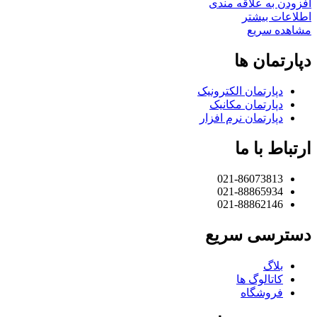
افزودن به علاقه مندی
اطلاعات بیشتر
مشاهده سریع
دپارتمان ها
دپارتمان الکترونیک
دپارتمان مکانیک
دپارتمان نرم افزار
ارتباط با ما
021-86073813
021-88865934
021-88862146
دسترسی سریع
بلاگ
کاتالوگ ها
فروشگاه