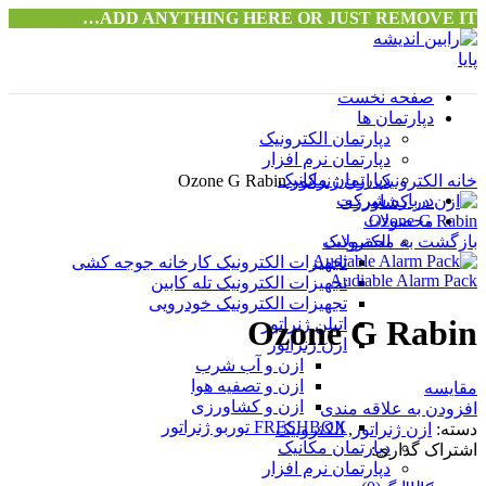
ADD ANYTHING HERE OR JUST REMOVE IT…
صفحه نخست
دپارتمان ها
دپارتمان الکترونیک
دپارتمان نرم افزار
بزرگنمایی تصویر
دپارتمان مکانیک
خانه
الکترونیک
ازن ژنراتور
Ozone G Rabin
درباره شرکت
Ozone G Rabin
محصولات
بازگشت به محصولات
الکترونیک
تجهیزات الکترونیک کارخانه جوجه کشی
Audiable Alarm Pack
تجهیزات الکترونیک تله کابین
تجهیزات الکترونیک خودرویی
Ozone G Rabin
اتیلن ژنراتور
ازن ژنراتور
ازن و آب شرب
ازن و تصفیه هوا
مقایسه
ازن و کشاورزی
افزودن به علاقه مندی
FRESHBOX توربو ژنراتور
دسته:
ازن ژنراتور
,
الکترونیک
دپارتمان مکانیک
اشتراک گذاری:
دپارتمان نرم افزار