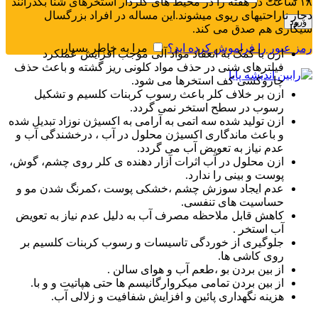
۱۸ ساعت در هفته را در محیط های کلردار استخرهای شنا بگذرانند
دچار ناراحتیهای ریوی میشوند.این مساله در افراد بزرگسال
ورود
سیگاری هم صدق می کند.
رمز عبور را فراموش کرده اید؟
مرا به خاطر بسپار
ازن با کمک به انعقاد مواد آلی موجب افزایش عملکرد
منو
فیلترهای شنی در حذف مواد کلونی ریز گشته و باعث حذف
چاروکشی کف استخرها می شود.
0
محصول
/
﷼
0
ازن بر خلاف کلر باعث رسوب کربنات کلسیم و تشکیل
رسوب در سطح استخر نمی گردد.
ازن تولید شده سه اتمی به آرامی به اکسیژن نوزاد تبدیل شده
و باعث ماندگاری اکسیژن محلول در آب ، درخشندگی آب و
عدم نیاز به تعویض آب می گردد.
ازن محلول در آب اثرات آزار دهنده ی کلر روی چشم، گوش،
پوست و بینی را ندارد.
عدم ایجاد سوزش چشم ،خشکی پوست ،کمرنگ شدن مو و
حساسیت های تنفسی.
کاهش قابل ملاحظه مصرف آب به دلیل عدم نیاز به تعویض
آب استخر .
جلوگیری از خوردگی تاسیسات و رسوب کربنات کلسیم بر
روی کاشی ها.
از بین بردن بو ،طعم آب و هوای سالن .
از بین بردن تمامی میکروارگانیسم ها حتی هپاتیت و و با.
هزینه نگهداری پائین و افزایش شفافیت و زلالی آب.