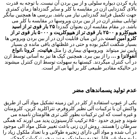
پاره کردن دیواره سلولی و از بین بردن آن نیست. با توجه به قدرت
بالای گندزدایی ازن در مقایسه با کلر و سایر گندزداها زمان کمتری
جهت تکمیل فرایند گندزدایی نیاز می باشد. بررسی ها همچنین بیانگر
توانایی بیشتر ازن در از بین بردن ویروسها در مقایسه با کلر می
باشد. در مقام مقایسه ازن بعنوان گندزدا
۲۵
بار قوی تر از اسید
هیپوکلرو و
۲۵۰۰
بار قوی تر از هیپوکلریت و
۵۰۰۰
بار قوی تر از
کلرو آمین
است .
در این میان قابلیت ازن در از بین بردن ویروس ها
بسیار شگفت انگیز بوده و حتی در غلظتهای باقی مانده ی بسیار
پایین نیز میتواند ویروسهای بیماری زا مثل
هپاتیت، کرونا ،انواع
آنفولانزا و …
را از بین ببرد. همچنین کپک ها نیز به آسانی توسط ازن
در آب کنترل میگردند. کیستها به سهولت توسط ازن کنترل میشوند
در حالیکه مقادیر طبیعی کلر بر آنها بی اثر است.
عدم تولید پسماندهای مضر
یکی از عیوب استفاده از کلر در این زمینه تشکیل مواد آلی از طریق
واکنش آن با ترکیبات آلی نظیر کلروفرم، تتراکلرید کربن، کلرومتان
و غیره است که این ترکیبات بطور کلی تری هالومتان نامیده می
شوند و چیزی حدود ۸۵۰ ترکیب کارسینوژن پدید می آورند که همگی
سرطان زا هستند. روش ازن زنی باعث تغيير شكل مواد الى موجود
در آب شده و مواد آلی دارای زنجیره طولانی و با تعداد ملکول زیاد را
را به مواد غیر قابل تجزیه بیولوژیکی و نیز برخی ترکیبات کوچکتر