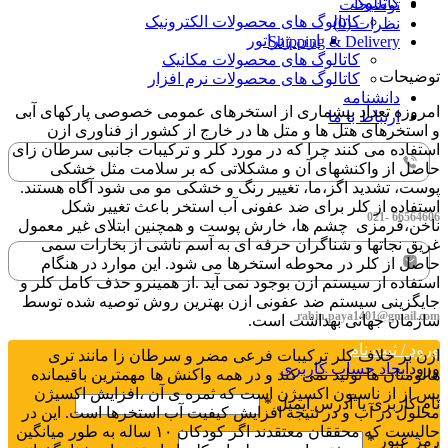
کاتالوگ
توضیحات
کاتالوگ های محصولات الکترونیک
نظرات (0)
ازن ژنراتور
Shipping & Delivery
کاتالوگ های محصولات مکانیک
توضیحات
کاتالوگ های محصولات نرم افزار
دانشنامه
امروزه تعداد بیشماری از استخرهای عمومی خصوصی پارکهای آبی
ارتباط با ما
و استخرهای هتل ها و متل ها در خارج از کشور از فناوری ازن
استفاده می کنند چرا که در مورد کلر و ترکیبات جانبی سرطان زای
حاصل از واکنشهای آن و مشکلاتی که بر سلامت مثل خشکی
پوست، تشدید اگز،ما، تغییر رنگ و خشکی مو می شود آگاه هستند.
استفاده از کلر برای ضد عفونی آب استخر باعث تغيير شكل
66564606 -021
ناخن،قرمزی چشم ها، خارش پوست و همچنین ابتلای غیر معمول
غریق نجاتها و شناگران حرفه ای به آسم ناشی از بخارات سمی
حاصل از کلر در محوطه استخرها می شود. این موارد در هنگام
استفاده از سیستم ازن بوجود نمی آید .از همینرو حذف کامل کلر و
جایگزینی سیستم ضد عفونی ازن بهترین روش توصیه شده توسط
rabin.paya1401@gmail.com
سازمان جهانی بهداشت است.
ورود / ثبت نام
ازن بر خلاف کلر ترکیبات فرعی مضر و سرطان زا مانند تری
ورود
ایجاد حساب کاربری
هالومتان ها تولید نمی کند و در همه واکنش ها مهمترین باقیمانده
پس از از ناسیون اکسیژن است که ثمره ی آن ،افزایش اکسیژن
نام کاربری یا آدرس ایمیل
*
محلول در آب و در نتیجه افزایش کیفیت آب استخرها است. این در
حالیست که محققان معتقدند اگر کودکان ۱۰ ساله به طور میانگین
رمز عبور
*