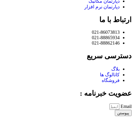
دپارتمان مکانیک
دپارتمان نرم افزار
ارتباط با ما
021-86073813
021-88865934
021-88862146
دسترسی سریع
بلاگ
کاتالوگ ها
فروشگاه
عضویت خبرنامه :
Email
پیوستن